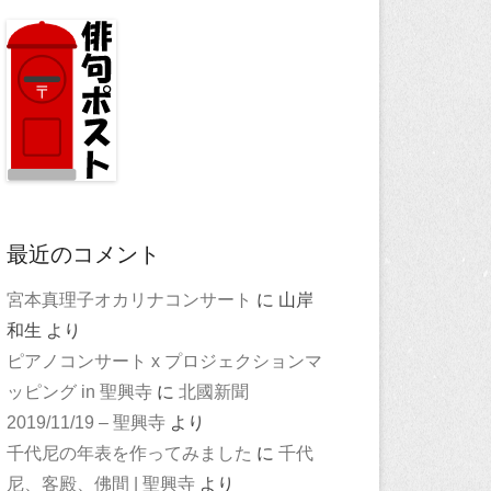
最近のコメント
宮本真理子オカリナコンサート
に
山岸
和生
より
ピアノコンサート x プロジェクションマ
ッピング in 聖興寺
に
北國新聞
2019/11/19 – 聖興寺
より
千代尼の年表を作ってみました
に
千代
尼、客殿、佛間 | 聖興寺
より