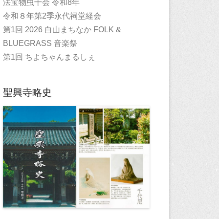
法宝物虫干会 令和8年
令和８年第2季永代祠堂経会
第1回 2026 白山まちなか FOLK &
BLUEGRASS 音楽祭
第1回 ちよちゃんまるしぇ
聖興寺略史