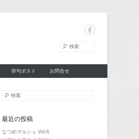
検
索
俳句ポスト
お問合せ
検
索
最近の投稿
なつめマルシェ Vol.6