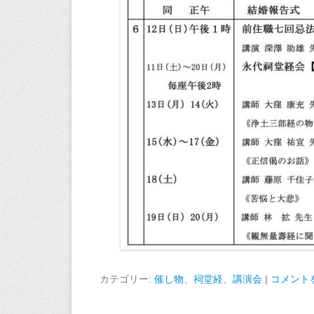
カテゴリー:
催し物
、
祠堂経
、
講演会
|
コメント