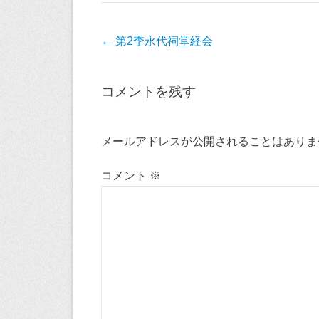
投
←
第2季永代祠堂経会
稿
ナ
コメントを残す
ビ
ゲ
ー
メールアドレスが公開されることはありま
シ
コメント
※
ョ
ン