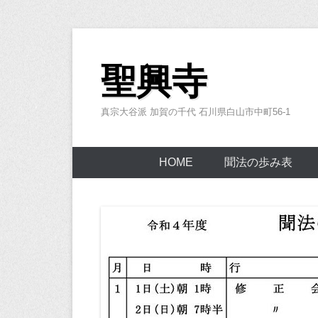
コ
ン
聖興寺
テ
ン
真宗大谷派 加賀の千代 石川県白山市中町56-1
ツ
へ
ス
HOME
聞法の歩み表
キ
ッ
プ