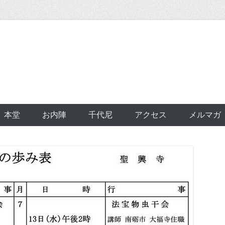
本堂
お内陣
千代尼
アクセス
メルマガ