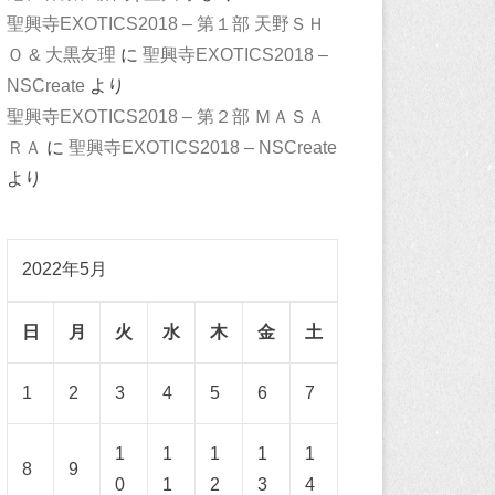
聖興寺EXOTICS2018 – 第１部 天野ＳＨ
Ｏ & 大黒友理
に
聖興寺EXOTICS2018 –
NSCreate
より
聖興寺EXOTICS2018 – 第２部 ＭＡＳＡ
ＲＡ
に
聖興寺EXOTICS2018 – NSCreate
より
2022年5月
日
月
火
水
木
金
土
1
2
3
4
5
6
7
1
1
1
1
1
8
9
0
1
2
3
4