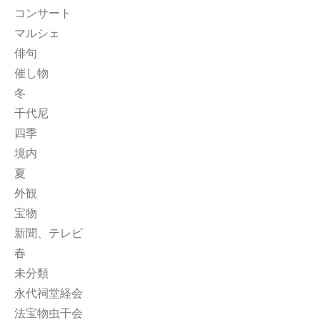
コンサート
マルシェ
俳句
催し物
冬
千代尼
四季
境内
夏
外観
宝物
新聞、テレビ
春
未分類
永代祠堂経会
法宝物虫干会