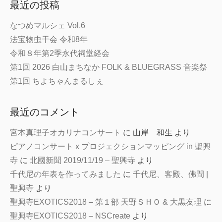
最近の投稿
なつめマルシェ Vol.6
法宝物虫干会 令和8年
令和８年第2季永代祠堂経会
第1回 2026 白山まちなか FOLK & BLUEGRASS 音楽祭
第1回 ちよちゃんまるしぇ
最近のコメント
宮本真理子オカリナコンサート
に
山岸 和生
より
ピアノコンサート x プロジェクションマッピング in 聖興
寺
に
北國新聞 2019/11/19 – 聖興寺
より
千代尼の年表を作ってみました
に
千代尼、客殿、佛間 |
聖興寺
より
聖興寺EXOTICS2018 – 第１部 天野ＳＨＯ & 大黒友理
に
聖興寺EXOTICS2018 – NSCreate
より