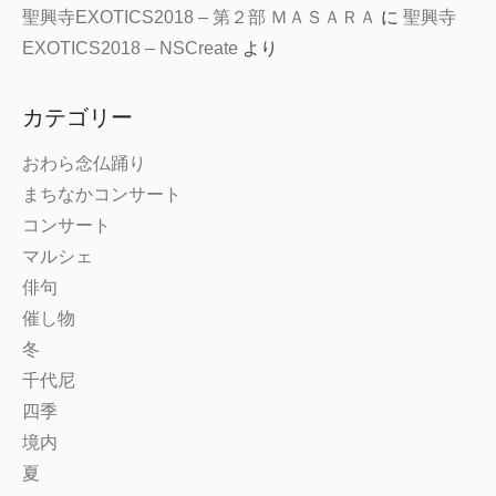
聖興寺EXOTICS2018 – 第２部 ＭＡＳＡＲＡ
に
聖興寺
EXOTICS2018 – NSCreate
より
カテゴリー
おわら念仏踊り
まちなかコンサート
コンサート
マルシェ
俳句
催し物
冬
千代尼
四季
境内
夏