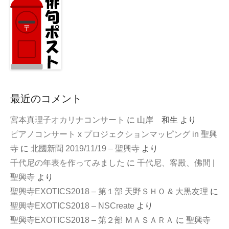
最近のコメント
宮本真理子オカリナコンサート
に
山岸 和生
より
ピアノコンサート x プロジェクションマッピング in 聖興
寺
に
北國新聞 2019/11/19 – 聖興寺
より
千代尼の年表を作ってみました
に
千代尼、客殿、佛間 |
聖興寺
より
聖興寺EXOTICS2018 – 第１部 天野ＳＨＯ & 大黒友理
に
聖興寺EXOTICS2018 – NSCreate
より
聖興寺EXOTICS2018 – 第２部 ＭＡＳＡＲＡ
に
聖興寺