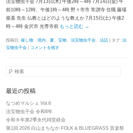
法宝物虫干会 7月13日(木) 午後2時～4時 7月14日(金) 午
前10時～12時、午後1時～4時 野々市市 常讃寺 住職 藤場
俊基 先生 仏教とはどのような教えか 7月15日(土) 午後2
時～4時 金沢市 光専寺前
もっと読む →
投稿日:
催し物
、
境内
、
夏
、
宝物
、
法宝物虫干会
、
法話
|
タグ:
法
宝物虫干会
|
コメントを残す
検
索
最近の投稿
なつめマルシェ Vol.6
法宝物虫干会 令和8年
令和８年第2季永代祠堂経会
第1回 2026 白山まちなか FOLK & BLUEGRASS 音楽祭