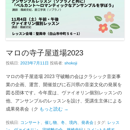
マロの寺子屋道場2023
投稿日:
2023年7月11日
投稿者:
shokoji
マロの寺子屋道場 2023 守破離の会はクラシック音楽事
業の企画、運営、開催並びに石川県の音楽文化の発展を
図る団体です。今年度は、ヴァイオリン個別レッスンの
他、アンサンブルのレッスンを設け、受講生主体による
成果発表会（ク
もっと読む →
投稿日:
コンサート
、
催し物
、
冬
、
境内
、
発表会
|
タグ:
レッス
ン
、
ヴァイオリン
、
守破離の会
、
篠崎史紀
|
コメントを残す