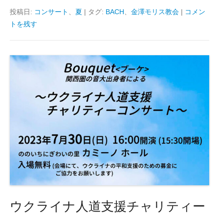
投稿日:
コンサート
、
夏
|
タグ:
BACH
、
金澤モリス教会
|
コメン
トを残す
ウクライナ人道支援チャリティー