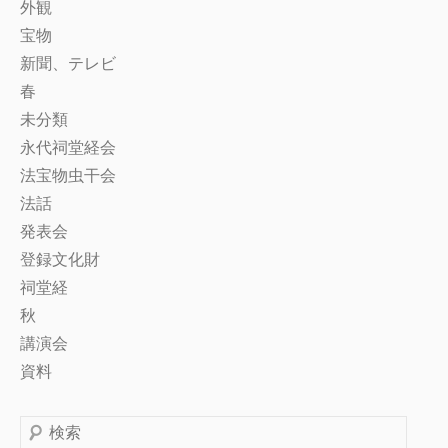
外観
宝物
新聞、テレビ
春
未分類
永代祠堂経会
法宝物虫干会
法話
発表会
登録文化財
祠堂経
秋
講演会
資料
検