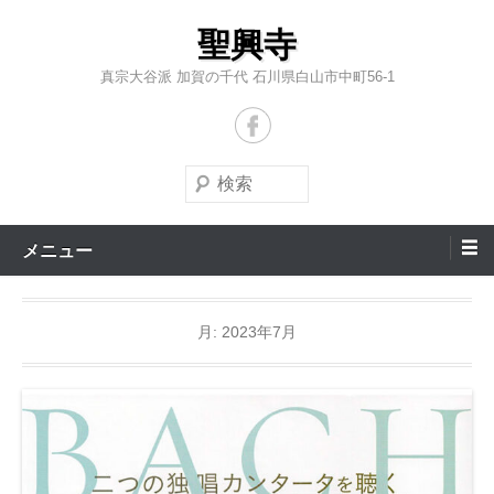
コ
聖興寺
ン
テ
真宗大谷派 加賀の千代 石川県白山市中町56-1
ン
ツ
へ
検
ス
索
キ
メニュー
ッ
プ
月:
2023年7月