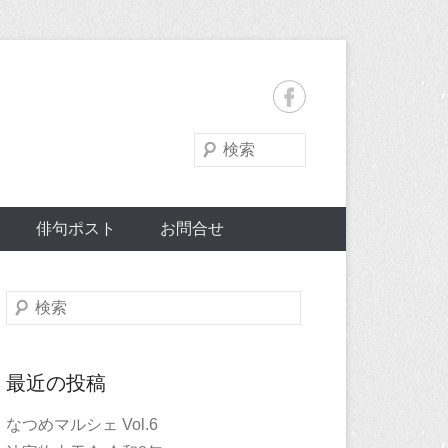
検
索
俳句ポスト
お問合せ
検
索
最近の投稿
なつめマルシェ Vol.6