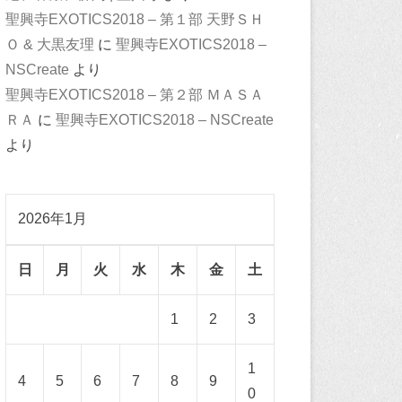
聖興寺EXOTICS2018 – 第１部 天野ＳＨ
Ｏ & 大黒友理
に
聖興寺EXOTICS2018 –
NSCreate
より
聖興寺EXOTICS2018 – 第２部 ＭＡＳＡ
ＲＡ
に
聖興寺EXOTICS2018 – NSCreate
より
2026年1月
日
月
火
水
木
金
土
1
2
3
1
4
5
6
7
8
9
0