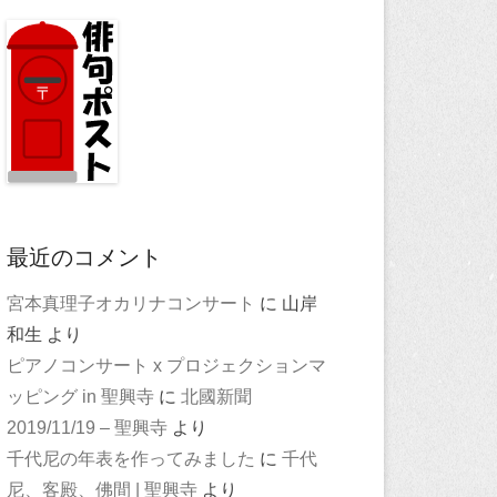
最近のコメント
宮本真理子オカリナコンサート
に
山岸
和生
より
ピアノコンサート x プロジェクションマ
ッピング in 聖興寺
に
北國新聞
2019/11/19 – 聖興寺
より
千代尼の年表を作ってみました
に
千代
尼、客殿、佛間 | 聖興寺
より