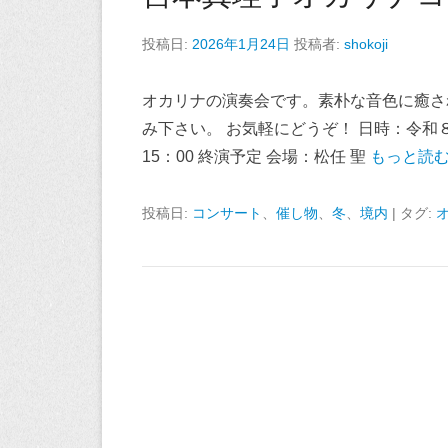
投稿日:
2026年1月24日
投稿者:
shokoji
オカリナの演奏会です。素朴な音色に癒さ
み下さい。 お気軽にどうぞ！ 日時：令和８年
15：00 終演予定 会場：松任 聖
もっと読む
投稿日:
コンサート
、
催し物
、
冬
、
境内
|
タグ: