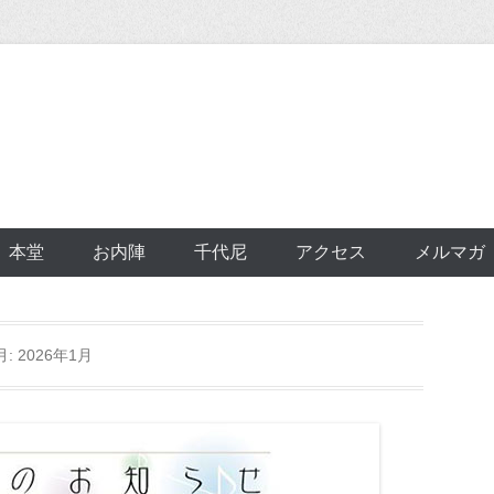
本堂
お内陣
千代尼
アクセス
メルマガ
月:
2026年1月