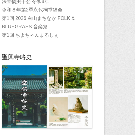
法宝物虫干会 令和8年
令和８年第2季永代祠堂経会
第1回 2026 白山まちなか FOLK &
BLUEGRASS 音楽祭
第1回 ちよちゃんまるしぇ
聖興寺略史