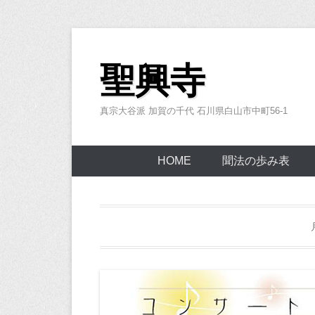
コ
ン
聖興寺
テ
ン
真宗大谷派 加賀の千代 石川県白山市中町56-1
ツ
へ
ス
HOME
聞法の歩み表
キ
ッ
プ