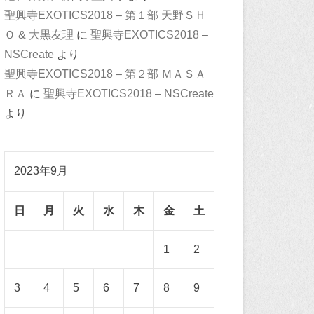
聖興寺EXOTICS2018 – 第１部 天野ＳＨ
Ｏ & 大黒友理
に
聖興寺EXOTICS2018 –
NSCreate
より
聖興寺EXOTICS2018 – 第２部 ＭＡＳＡ
ＲＡ
に
聖興寺EXOTICS2018 – NSCreate
より
2023年9月
日
月
火
水
木
金
土
1
2
3
4
5
6
7
8
9