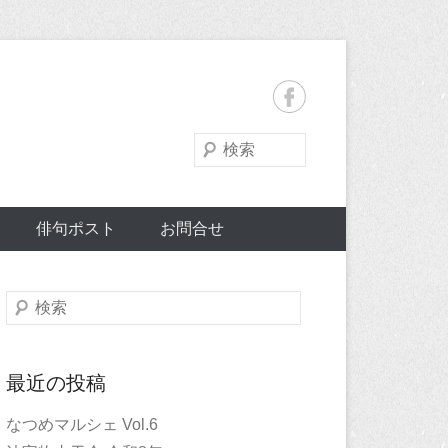
検
索
俳句ポスト
お問合せ
検
索
最近の投稿
なつめマルシェ Vol.6