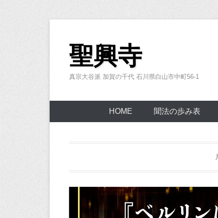
コ
ン
聖興寺
テ
ン
真宗大谷派 加賀の千代 石川県白山市中町56-1
ツ
へ
ス
HOME
聞法の歩み表
キ
ッ
プ