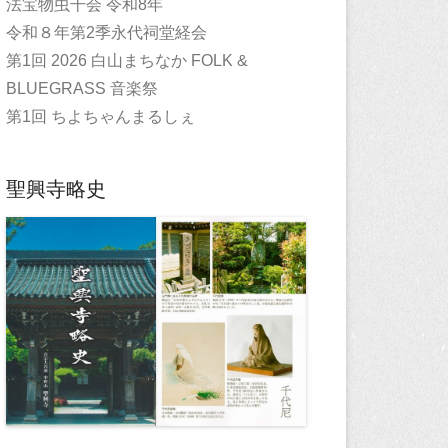
法宝物虫干会 令和8年
令和８年第2季永代祠堂経会
第1回 2026 白山まちなか FOLK &
BLUEGRASS 音楽祭
第1回 ちよちゃんまるしぇ
聖興寺略史