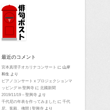
最近のコメント
宮本真理子オカリナコンサート
に
山岸
和生
より
ピアノコンサート x プロジェクションマ
ッピング in 聖興寺
に
北國新聞
2019/11/19 – 聖興寺
より
千代尼の年表を作ってみました
に
千代
尼、客殿、佛間 | 聖興寺
より