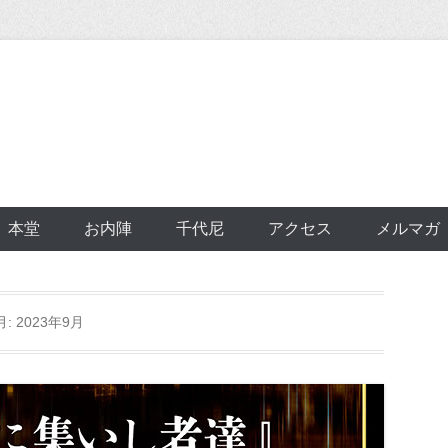
本堂
お内陣
千代尼
アクセス
メルマガ
月:
2023年9月