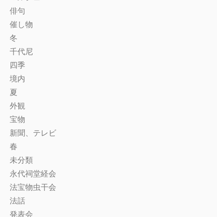
俳句
催し物
冬
千代尼
四季
境内
夏
外観
宝物
新聞、テレビ
春
未分類
永代祠堂経会
法宝物虫干会
法話
発表会