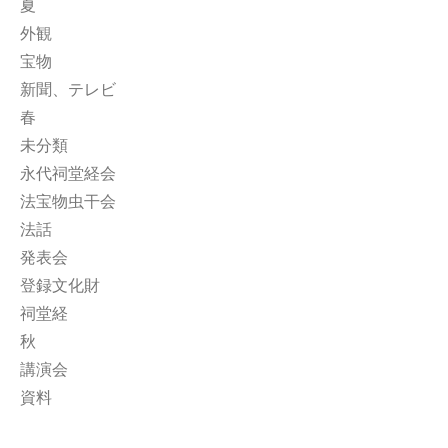
夏
外観
宝物
新聞、テレビ
春
未分類
永代祠堂経会
法宝物虫干会
法話
発表会
登録文化財
祠堂経
秋
講演会
資料