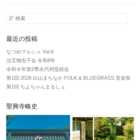
検
索
最近の投稿
なつめマルシェ Vol.6
法宝物虫干会 令和8年
令和８年第2季永代祠堂経会
第1回 2026 白山まちなか FOLK & BLUEGRASS 音楽祭
第1回 ちよちゃんまるしぇ
聖興寺略史