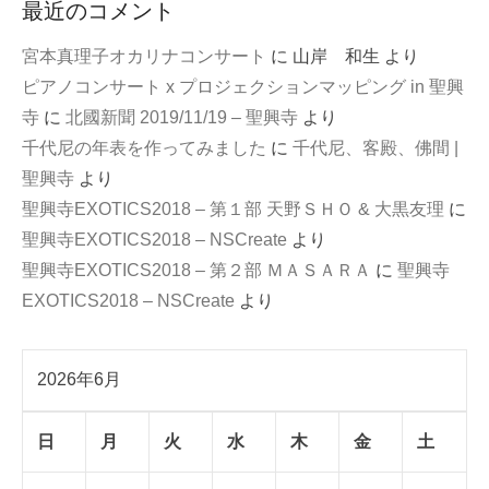
最近のコメント
宮本真理子オカリナコンサート
に
山岸 和生
より
ピアノコンサート x プロジェクションマッピング in 聖興
寺
に
北國新聞 2019/11/19 – 聖興寺
より
千代尼の年表を作ってみました
に
千代尼、客殿、佛間 |
聖興寺
より
聖興寺EXOTICS2018 – 第１部 天野ＳＨＯ & 大黒友理
に
聖興寺EXOTICS2018 – NSCreate
より
聖興寺EXOTICS2018 – 第２部 ＭＡＳＡＲＡ
に
聖興寺
EXOTICS2018 – NSCreate
より
2026年6月
日
月
火
水
木
金
土