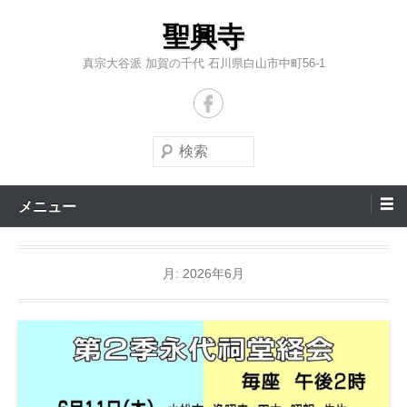
コ
聖興寺
ン
テ
真宗大谷派 加賀の千代 石川県白山市中町56-1
ン
ツ
へ
検
ス
索
キ
メニュー
ッ
プ
月:
2026年6月