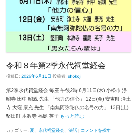
令和８年第2季永代祠堂経会
投稿日:
2026年6月11日
投稿者:
shokoji
第2季永代祠堂経会 毎座 午後2時 6月11日(木) 小松市 浄
昭寺 田中 昭親 先生 「他力の信心」 12日(金) 安吉町 浄土
寺 大窪 康充 先生 「南無阿弥陀仏の名号の力」 13日(土)
堅田町 本教寺 福島 英子
もっと読む →
カテゴリー:
夏
、
永代祠堂経会
、
法話
|
コメントを残す