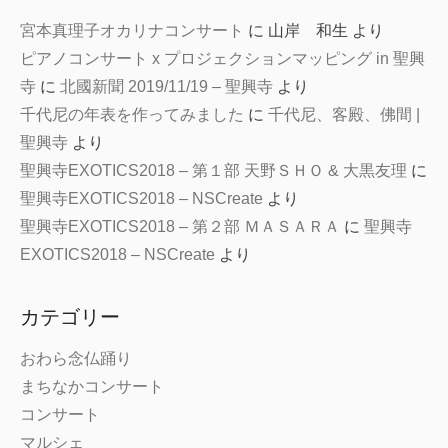
宮本真理子オカリナコンサート
に
山岸 和生
より
ピアノコンサート x プロジェクションマッピング in 聖興
寺
に
北國新聞 2019/11/19 – 聖興寺
より
千代尼の年表を作ってみました
に
千代尼、客殿、佛間 |
聖興寺
より
聖興寺EXOTICS2018 – 第１部 天野ＳＨＯ & 大黒友理
に
聖興寺EXOTICS2018 – NSCreate
より
聖興寺EXOTICS2018 – 第２部 ＭＡＳＡＲＡ
に
聖興寺
EXOTICS2018 – NSCreate
より
カテゴリー
おわら念仏踊り
まちなかコンサート
コンサート
マルシェ