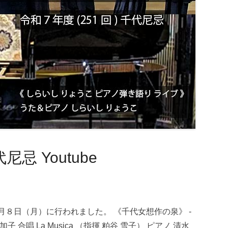
尼忌 Youtube
年９月８日（月）に行われました。 《千代女想作の泉》 -
 合唱 La Musica （指揮 粕谷 雪子） ピアノ 清水