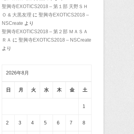
聖興寺EXOTICS2018 – 第１部 天野ＳＨ
Ｏ & 大黒友理
に
聖興寺EXOTICS2018 –
NSCreate
より
聖興寺EXOTICS2018 – 第２部 ＭＡＳＡ
ＲＡ
に
聖興寺EXOTICS2018 – NSCreate
より
2026年8月
日
月
火
水
木
金
土
1
2
3
4
5
6
7
8