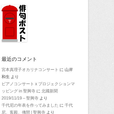
最近のコメント
宮本真理子オカリナコンサート
に
山岸
和生
より
ピアノコンサート x プロジェクションマ
ッピング in 聖興寺
に
北國新聞
2019/11/19 – 聖興寺
より
千代尼の年表を作ってみました
に
千代
尼、客殿、佛間 | 聖興寺
より