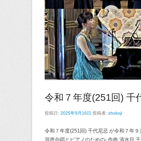
令和７年度(251回) 千代
投稿日:
2025年9月16日
投稿者:
shokoji
令和７年度(251回) 千代尼忌 が令和７
混声合唱とピアノのための- 作曲 清水目 千加子