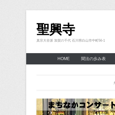
コ
ン
聖興寺
テ
ン
真宗大谷派 加賀の千代 石川県白山市中町56-1
ツ
へ
ス
HOME
聞法の歩み表
キ
ッ
プ