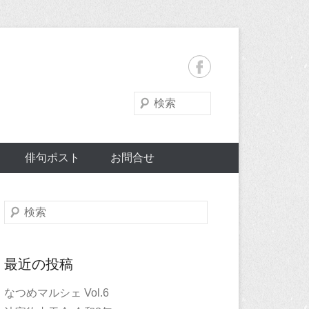
検
索
俳句ポスト
お問合せ
検
索
最近の投稿
なつめマルシェ Vol.6