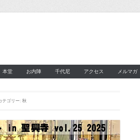
本堂
お内陣
千代尼
アクセス
メルマガ
カテゴリー:
秋