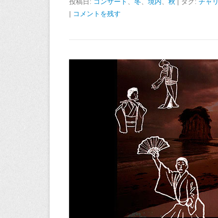
投稿日:
コンサート
、
冬
、
境内
、
秋
|
タグ:
チャ
|
コメントを残す