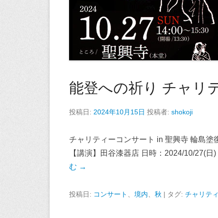
能登への祈り チャリテ
投稿日:
2024年10月15日
投稿者:
shokoji
チャリティーコンサート in 聖興寺 輪島塗
【講演】田谷漆器店 日時：2024/10/27(日) 14
む →
投稿日:
コンサート
、
境内
、
秋
|
タグ:
チャリテ