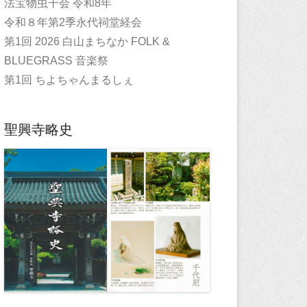
法宝物虫干会 令和8年
令和８年第2季永代祠堂経会
第1回 2026 白山まちなか FOLK &
BLUEGRASS 音楽祭
第1回 ちよちゃんまるしぇ
聖興寺略史