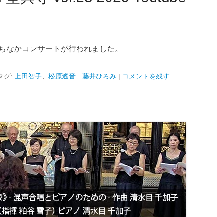
、まちなかコンサートが行われました。
タグ:
上田智子
、
松原遙音
、
藤井ひろみ
|
コメントを残す