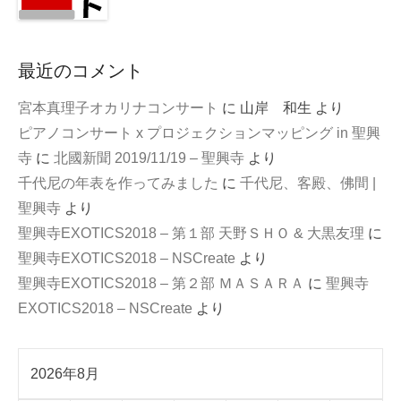
最近のコメント
宮本真理子オカリナコンサート
に
山岸 和生
より
ピアノコンサート x プロジェクションマッピング in 聖興
寺
に
北國新聞 2019/11/19 – 聖興寺
より
千代尼の年表を作ってみました
に
千代尼、客殿、佛間 |
聖興寺
より
聖興寺EXOTICS2018 – 第１部 天野ＳＨＯ & 大黒友理
に
聖興寺EXOTICS2018 – NSCreate
より
聖興寺EXOTICS2018 – 第２部 ＭＡＳＡＲＡ
に
聖興寺
EXOTICS2018 – NSCreate
より
2026年8月