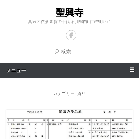
コ
聖興寺
ン
テ
真宗大谷派 加賀の千代 石川県白山市中町56-1
ン
ツ
へ
検
ス
索
キ
メニュー
ッ
プ
カテゴリー:
資料