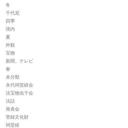
冬
千代尼
四季
境内
夏
外観
宝物
新聞、テレビ
春
未分類
永代祠堂経会
法宝物虫干会
法話
発表会
登録文化財
祠堂経