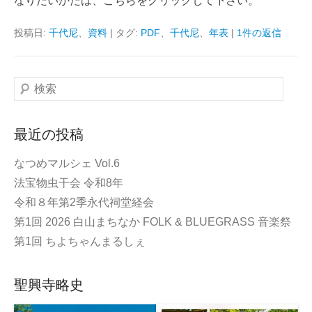
なりたいかたは、こちらをクリックして下さい。
投稿日:
千代尼
、
資料
|
タグ:
PDF
、
千代尼
、
年表
|
1件の返信
検
索
最近の投稿
なつめマルシェ Vol.6
法宝物虫干会 令和8年
令和８年第2季永代祠堂経会
第1回 2026 白山まちなか FOLK & BLUEGRASS 音楽祭
第1回 ちよちゃんまるしぇ
聖興寺略史