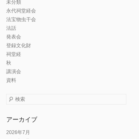
未分類
永代祠堂経会
法宝物虫干会
法話
発表会
登録文化財
祠堂経
秋
講演会
資料
検
索
アーカイブ
2026年7月