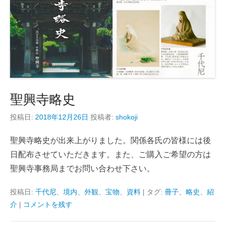
聖興寺略史
投稿日:
2018年12月26日
投稿者:
shokoji
聖興寺略史が出来上がりました。関係各氏の皆様には後
日配布させていただきます。また、ご購入ご希望の方は
聖興寺事務局までお問い合わせ下さい。
投稿日:
千代尼
、
境内
、
外観
、
宝物
、
資料
|
タグ:
冊子
、
略史
、
紹
介
|
コメントを残す