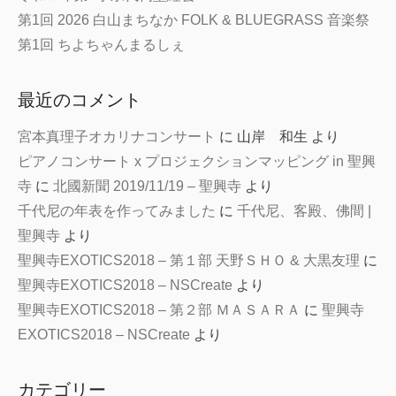
第1回 2026 白山まちなか FOLK & BLUEGRASS 音楽祭
第1回 ちよちゃんまるしぇ
最近のコメント
宮本真理子オカリナコンサート
に
山岸 和生
より
ピアノコンサート x プロジェクションマッピング in 聖興
寺
に
北國新聞 2019/11/19 – 聖興寺
より
千代尼の年表を作ってみました
に
千代尼、客殿、佛間 |
聖興寺
より
聖興寺EXOTICS2018 – 第１部 天野ＳＨＯ & 大黒友理
に
聖興寺EXOTICS2018 – NSCreate
より
聖興寺EXOTICS2018 – 第２部 ＭＡＳＡＲＡ
に
聖興寺
EXOTICS2018 – NSCreate
より
カテゴリー