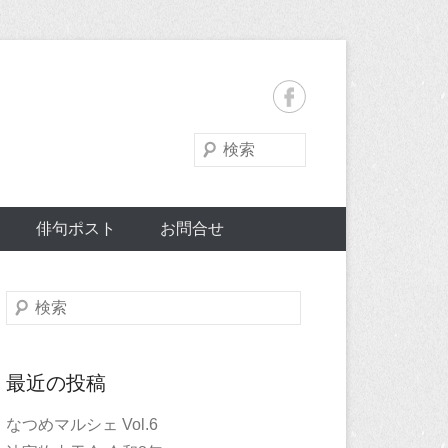
検
索
俳句ポスト
お問合せ
検
索
最近の投稿
なつめマルシェ Vol.6