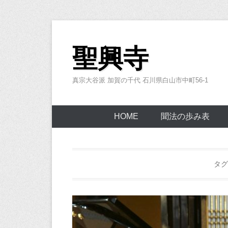
コ
ン
聖興寺
テ
ン
真宗大谷派 加賀の千代 石川県白山市中町56-1
ツ
へ
ス
HOME
聞法の歩み表
キ
ッ
プ
タグ