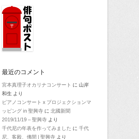
最近のコメント
宮本真理子オカリナコンサート
に
山岸
和生
より
ピアノコンサート x プロジェクションマ
ッピング in 聖興寺
に
北國新聞
2019/11/19 – 聖興寺
より
千代尼の年表を作ってみました
に
千代
尼、客殿、佛間 | 聖興寺
より