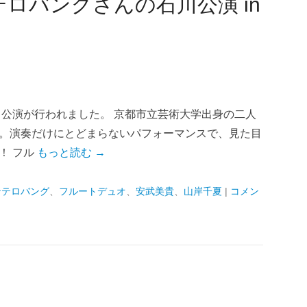
ロバングさんの石川公演 in
川公演が行われました。 京都市立芸術大学出身の二人
。演奏だけにとどまらないパフォーマンスで、見た目
！ フル
もっと読む →
ンテロバング
、
フルートデュオ
、
安武美貴
、
山岸千夏
|
コメン