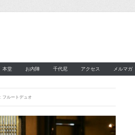
本堂
お内陣
千代尼
アクセス
メルマガ
:
フルートデュオ