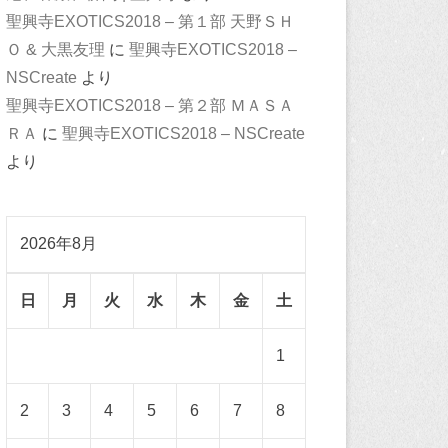
聖興寺EXOTICS2018 – 第１部 天野ＳＨ
Ｏ & 大黒友理
に
聖興寺EXOTICS2018 –
NSCreate
より
聖興寺EXOTICS2018 – 第２部 ＭＡＳＡ
ＲＡ
に
聖興寺EXOTICS2018 – NSCreate
より
2026年8月
日
月
火
水
木
金
土
1
2
3
4
5
6
7
8