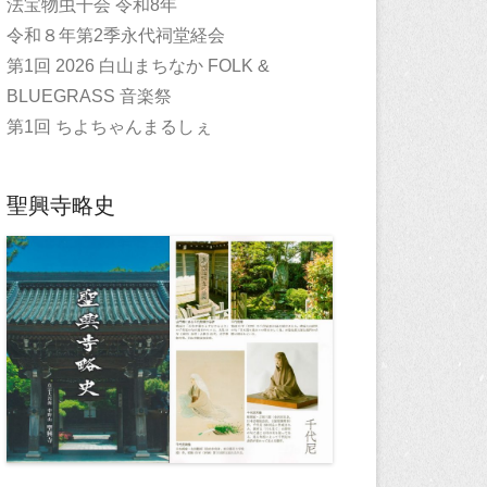
法宝物虫干会 令和8年
令和８年第2季永代祠堂経会
第1回 2026 白山まちなか FOLK &
BLUEGRASS 音楽祭
第1回 ちよちゃんまるしぇ
聖興寺略史