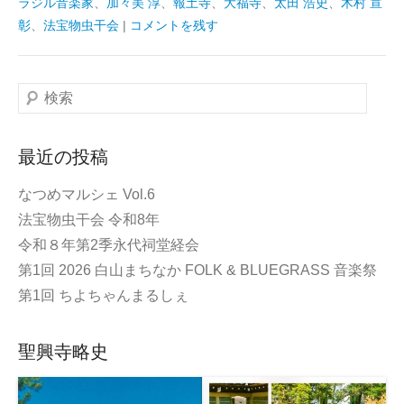
ラジル音楽家
、
加々美 淳
、
報土寺
、
大福寺
、
太田 浩史
、
木村 宣
彰
、
法宝物虫干会
|
コメントを残す
検
索
最近の投稿
なつめマルシェ Vol.6
法宝物虫干会 令和8年
令和８年第2季永代祠堂経会
第1回 2026 白山まちなか FOLK & BLUEGRASS 音楽祭
第1回 ちよちゃんまるしぇ
聖興寺略史