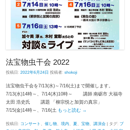
法宝物虫干会 2022
投稿日:
2022年6月24日
投稿者:
shokoji
法宝物虫干会を7/13(水)～7/16(土)まで開催します。
7/13(水)14時～、7/14(木)10時～ 講師 南砺市 大福寺
太田 浩史氏 講題 「柳宗悦と加賀の真宗」
7/15(金)14時～、7/16(土
もっと読む →
投稿日:
コンサート
、
催し物
、
境内
、
夏
、
宝物
、
講演会
|
タグ:
ブ