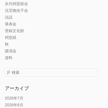
永代祠堂経会
法宝物虫干会
法話
発表会
登録文化財
祠堂経
秋
講演会
資料
検
索
アーカイブ
2026年7月
2026年6月