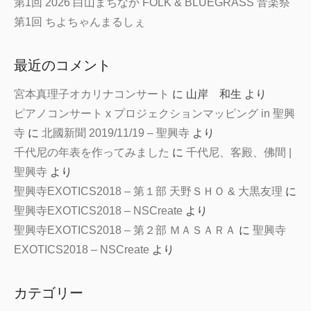
第1回 2026 白山まちなか FOLK & BLUEGRASS 音楽祭
第1回 ちよちゃんまるしぇ
最近のコメント
宮本真理子オカリナコンサート
に
山岸 和生
より
ピアノコンサート x プロジェクションマッピング in 聖興
寺
に
北國新聞 2019/11/19 – 聖興寺
より
千代尼の年表を作ってみました
に
千代尼、客殿、佛間 |
聖興寺
より
聖興寺EXOTICS2018 – 第１部 天野ＳＨＯ & 大黒友理
に
聖興寺EXOTICS2018 – NSCreate
より
聖興寺EXOTICS2018 – 第２部 ＭＡＳＡＲＡ
に
聖興寺
EXOTICS2018 – NSCreate
より
カテゴリー