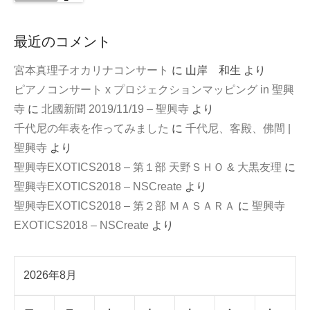
最近のコメント
宮本真理子オカリナコンサート
に
山岸 和生
より
ピアノコンサート x プロジェクションマッピング in 聖興
寺
に
北國新聞 2019/11/19 – 聖興寺
より
千代尼の年表を作ってみました
に
千代尼、客殿、佛間 |
聖興寺
より
聖興寺EXOTICS2018 – 第１部 天野ＳＨＯ & 大黒友理
に
聖興寺EXOTICS2018 – NSCreate
より
聖興寺EXOTICS2018 – 第２部 ＭＡＳＡＲＡ
に
聖興寺
EXOTICS2018 – NSCreate
より
2026年8月