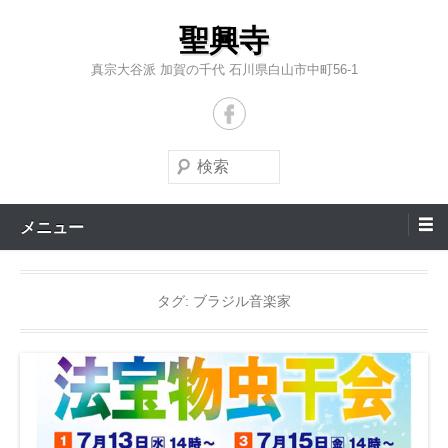
コ
聖興寺
ン
テ
真宗大谷派 加賀の千代 石川県白山市中町56-1
ン
ツ
へ
検
ス
索
キ
メニュー
ッ
プ
タグ:
ブラジル音楽家