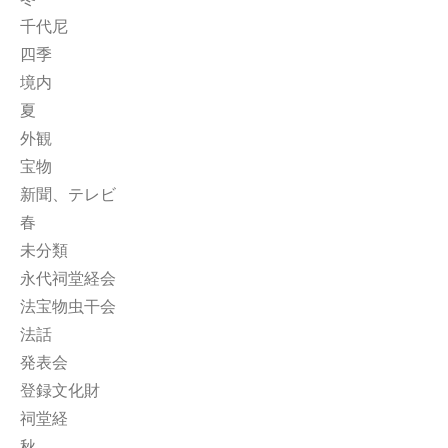
千代尼
四季
境内
夏
外観
宝物
新聞、テレビ
春
未分類
永代祠堂経会
法宝物虫干会
法話
発表会
登録文化財
祠堂経
秋