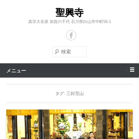
コ
聖興寺
ン
テ
真宗大谷派 加賀の千代 石川県白山市中町56-1
ン
ツ
へ
検
ス
索
キ
メニュー
ッ
プ
タグ:
三好芫山