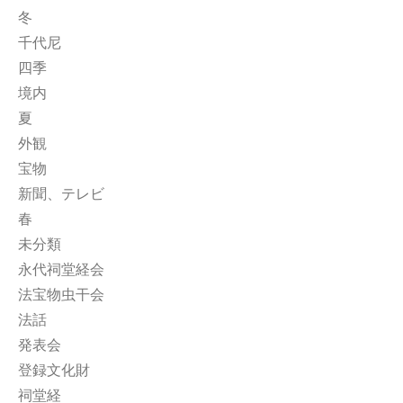
冬
千代尼
四季
境内
夏
外観
宝物
新聞、テレビ
春
未分類
永代祠堂経会
法宝物虫干会
法話
発表会
登録文化財
祠堂経