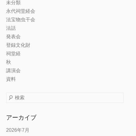
未分類
永代祠堂経会
法宝物虫干会
法話
発表会
登録文化財
祠堂経
秋
講演会
資料
検
索
アーカイブ
2026年7月