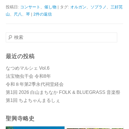
投稿日:
コンサート
、
催し物
|
タグ:
オルガン
、
ソプラノ
、
三好芫
山
、
尺八
、
琴
|
2件の返信
検
索
最近の投稿
なつめマルシェ Vol.6
法宝物虫干会 令和8年
令和８年第2季永代祠堂経会
第1回 2026 白山まちなか FOLK & BLUEGRASS 音楽祭
第1回 ちよちゃんまるしぇ
聖興寺略史