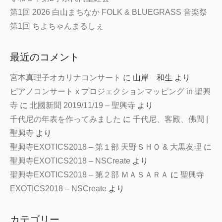
第1回 2026 白山まちなか FOLK & BLUEGRASS 音楽祭
第1回 ちよちゃんまるしぇ
最近のコメント
宮本真理子オカリナコンサート
に
山岸 和生
より
ピアノコンサート x プロジェクションマッピング in 聖興
寺
に
北國新聞 2019/11/19 – 聖興寺
より
千代尼の年表を作ってみました
に
千代尼、客殿、佛間 |
聖興寺
より
聖興寺EXOTICS2018 – 第１部 天野ＳＨＯ & 大黒友理
に
聖興寺EXOTICS2018 – NSCreate
より
聖興寺EXOTICS2018 – 第２部 ＭＡＳＡＲＡ
に
聖興寺
EXOTICS2018 – NSCreate
より
カテゴリー