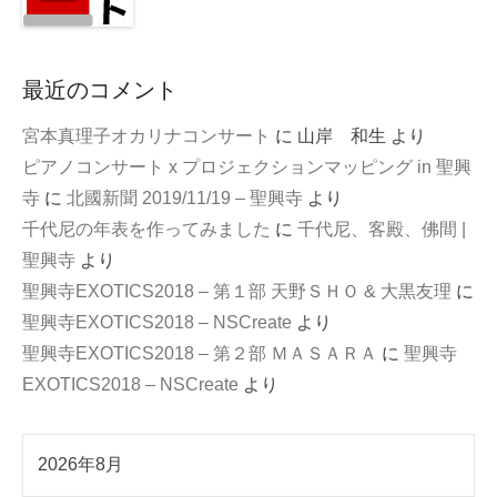
最近のコメント
宮本真理子オカリナコンサート
に
山岸 和生
より
ピアノコンサート x プロジェクションマッピング in 聖興
寺
に
北國新聞 2019/11/19 – 聖興寺
より
千代尼の年表を作ってみました
に
千代尼、客殿、佛間 |
聖興寺
より
聖興寺EXOTICS2018 – 第１部 天野ＳＨＯ & 大黒友理
に
聖興寺EXOTICS2018 – NSCreate
より
聖興寺EXOTICS2018 – 第２部 ＭＡＳＡＲＡ
に
聖興寺
EXOTICS2018 – NSCreate
より
2026年8月