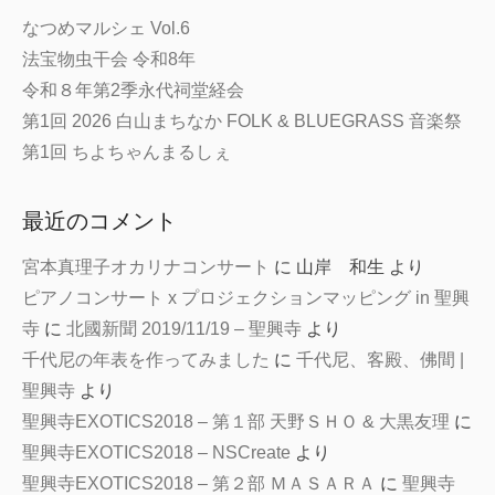
なつめマルシェ Vol.6
法宝物虫干会 令和8年
令和８年第2季永代祠堂経会
第1回 2026 白山まちなか FOLK & BLUEGRASS 音楽祭
第1回 ちよちゃんまるしぇ
最近のコメント
宮本真理子オカリナコンサート
に
山岸 和生
より
ピアノコンサート x プロジェクションマッピング in 聖興
寺
に
北國新聞 2019/11/19 – 聖興寺
より
千代尼の年表を作ってみました
に
千代尼、客殿、佛間 |
聖興寺
より
聖興寺EXOTICS2018 – 第１部 天野ＳＨＯ & 大黒友理
に
聖興寺EXOTICS2018 – NSCreate
より
聖興寺EXOTICS2018 – 第２部 ＭＡＳＡＲＡ
に
聖興寺