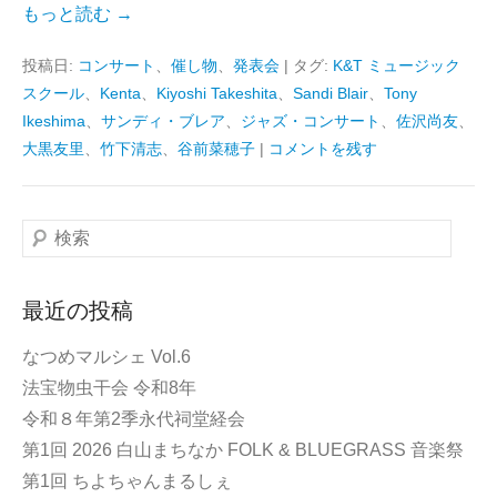
もっと読む →
投稿日:
コンサート
、
催し物
、
発表会
|
タグ:
K&T ミュージック
スクール
、
Kenta
、
Kiyoshi Takeshita
、
Sandi Blair
、
Tony
Ikeshima
、
サンディ・ブレア
、
ジャズ・コンサート
、
佐沢尚友
、
大黒友里
、
竹下清志
、
谷前菜穂子
|
コメントを残す
検
索
最近の投稿
なつめマルシェ Vol.6
法宝物虫干会 令和8年
令和８年第2季永代祠堂経会
第1回 2026 白山まちなか FOLK & BLUEGRASS 音楽祭
第1回 ちよちゃんまるしぇ