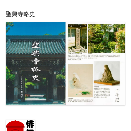
聖興寺略史