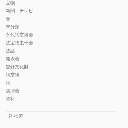
宝物
新聞、テレビ
春
未分類
永代祠堂経会
法宝物虫干会
法話
発表会
登録文化財
祠堂経
秋
講演会
資料
検
索