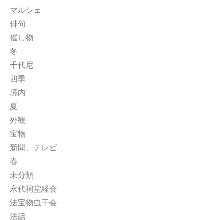
マルシェ
俳句
催し物
冬
千代尼
四季
境内
夏
外観
宝物
新聞、テレビ
春
未分類
永代祠堂経会
法宝物虫干会
法話