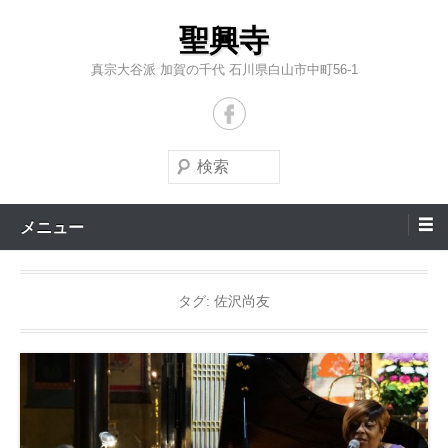
コ
聖興寺
ン
テ
真宗大谷派 加賀の千代 石川県白山市中町56-1
ン
ツ
へ
検
ス
索
キ
メニュー
ッ
プ
タグ:
佐沢尚友