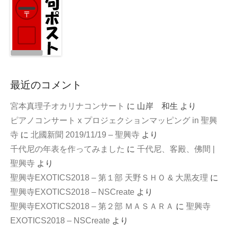
最近のコメント
宮本真理子オカリナコンサート
に
山岸 和生
より
ピアノコンサート x プロジェクションマッピング in 聖興
寺
に
北國新聞 2019/11/19 – 聖興寺
より
千代尼の年表を作ってみました
に
千代尼、客殿、佛間 |
聖興寺
より
聖興寺EXOTICS2018 – 第１部 天野ＳＨＯ & 大黒友理
に
聖興寺EXOTICS2018 – NSCreate
より
聖興寺EXOTICS2018 – 第２部 ＭＡＳＡＲＡ
に
聖興寺
EXOTICS2018 – NSCreate
より