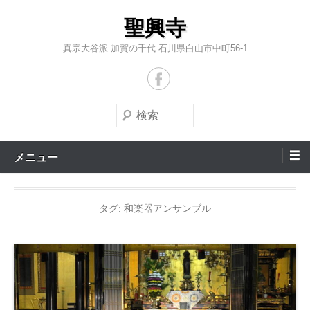
コ
聖興寺
ン
テ
真宗大谷派 加賀の千代 石川県白山市中町56-1
ン
ツ
へ
検
ス
索
キ
メニュー
ッ
プ
タグ:
和楽器アンサンブル