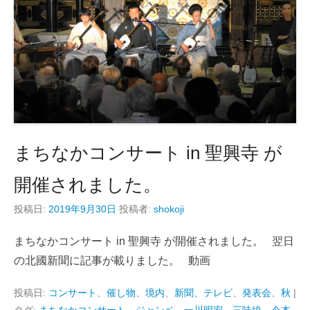
まちなかコンサート in 聖興寺 が
開催されました。
投稿日:
2019年9月30日
投稿者:
shokoji
まちなかコンサート in 聖興寺 が開催されました。 翌日
の北國新聞に記事が載りました。 動画
投稿日:
コンサート
、
催し物
、
境内
、
新聞、テレビ
、
発表会
、
秋
|