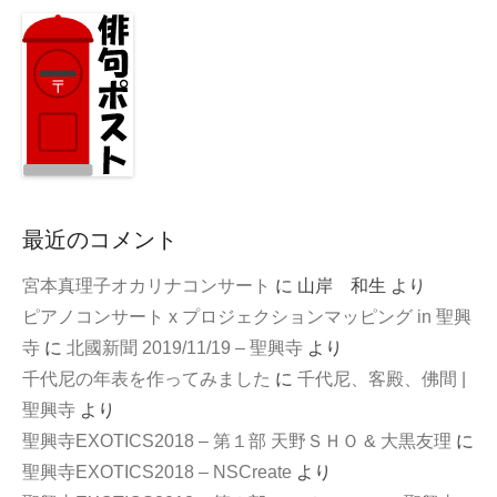
最近のコメント
宮本真理子オカリナコンサート
に
山岸 和生
より
ピアノコンサート x プロジェクションマッピング in 聖興
寺
に
北國新聞 2019/11/19 – 聖興寺
より
千代尼の年表を作ってみました
に
千代尼、客殿、佛間 |
聖興寺
より
聖興寺EXOTICS2018 – 第１部 天野ＳＨＯ & 大黒友理
に
聖興寺EXOTICS2018 – NSCreate
より