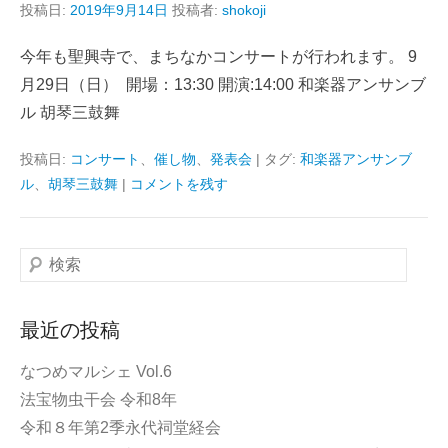
投稿日:
2019年9月14日
投稿者:
shokoji
今年も聖興寺で、まちなかコンサートが行われます。 9
月29日（日） 開場：13:30 開演:14:00 和楽器アンサンブ
ル 胡琴三鼓舞
投稿日:
コンサート
、
催し物
、
発表会
|
タグ:
和楽器アンサンブ
ル
、
胡琴三鼓舞
|
コメントを残す
検
索
最近の投稿
なつめマルシェ Vol.6
法宝物虫干会 令和8年
令和８年第2季永代祠堂経会