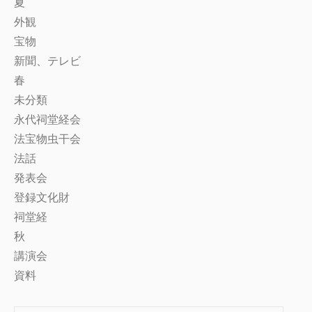
夏
外観
宝物
新聞、テレビ
春
未分類
永代祠堂経会
法宝物虫干会
法話
発表会
登録文化財
祠堂経
秋
講演会
資料