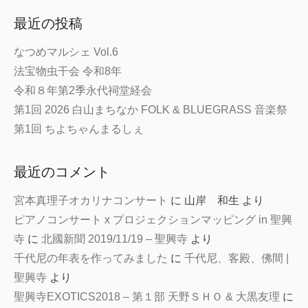
最近の投稿
なつめマルシェ Vol.6
法宝物虫干会 令和8年
令和８年第2季永代祠堂経会
第1回 2026 白山まちなか FOLK & BLUEGRASS 音楽祭
第1回 ちよちゃんまるしぇ
最近のコメント
宮本真理子オカリナコンサート
に
山岸 和生
より
ピアノコンサート x プロジェクションマッピング in 聖興
寺
に
北國新聞 2019/11/19 – 聖興寺
より
千代尼の年表を作ってみました
に
千代尼、客殿、佛間 |
聖興寺
より
聖興寺EXOTICS2018 – 第１部 天野ＳＨＯ & 大黒友理
に