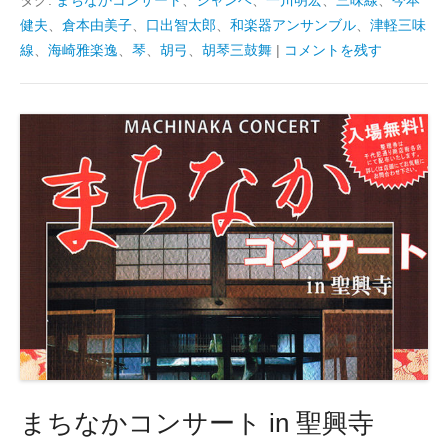
タグ:
まちなかコンサート
、
ジャンベ
、
一川明宏
、
三味線
、
今本
健夫
、
倉本由美子
、
口出智太郎
、
和楽器アンサンブル
、
津軽三味
線
、
海崎雅楽逸
、
琴
、
胡弓
、
胡琴三鼓舞
|
コメントを残す
まちなかコンサート in 聖興寺