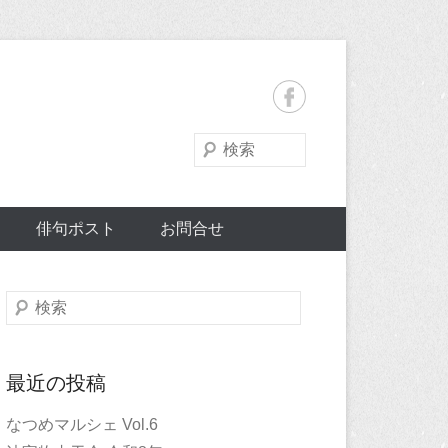
検
索
俳句ポスト
お問合せ
検
索
最近の投稿
なつめマルシェ Vol.6