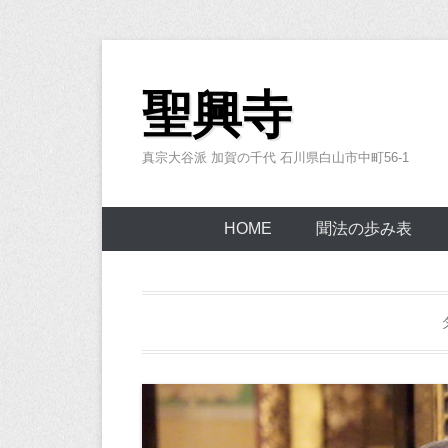
コ
ン
聖興寺
テ
ン
真宗大谷派 加賀の千代 石川県白山市中町56-1
ツ
へ
ス
HOME
聞法の歩み表
キ
ッ
プ