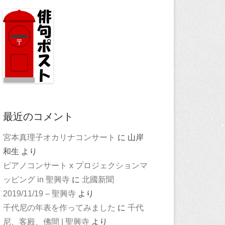
最近のコメント
宮本真理子オカリナコンサート
に
山岸
和生
より
ピアノコンサート x プロジェクションマ
ッピング in 聖興寺
に
北國新聞
2019/11/19 – 聖興寺
より
千代尼の年表を作ってみました
に
千代
尼、客殿、佛間 | 聖興寺
より