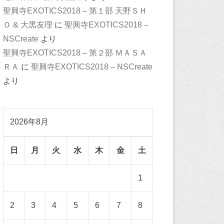
聖興寺EXOTICS2018 – 第１部 天野ＳＨ
Ｏ & 大黒友理
に
聖興寺EXOTICS2018 –
NSCreate
より
聖興寺EXOTICS2018 – 第２部 ＭＡＳＡ
ＲＡ
に
聖興寺EXOTICS2018 – NSCreate
より
2026年8月
日
月
火
水
木
金
土
1
2
3
4
5
6
7
8