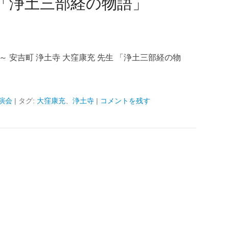
 「浄土三部経の物語」
 安吉町 浄土寺 大窪康充 先生 「浄土三部経の物
演会
|
タグ:
大窪康充
、
浄土寺
|
コメントを残す