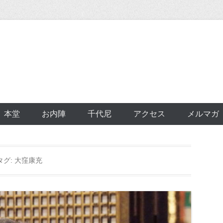
本堂
お内陣
千代尼
アクセス
メルマガ
タグ:
大窪康充