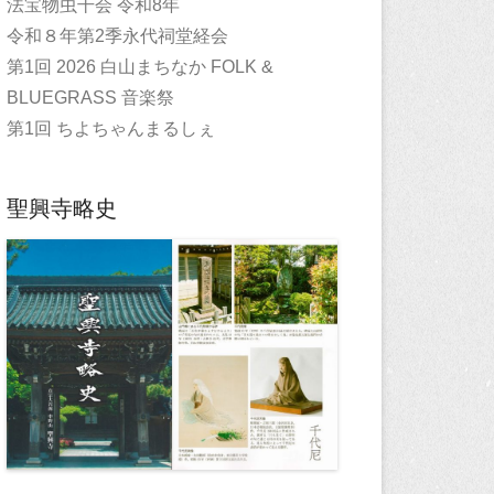
法宝物虫干会 令和8年
令和８年第2季永代祠堂経会
第1回 2026 白山まちなか FOLK &
BLUEGRASS 音楽祭
第1回 ちよちゃんまるしぇ
聖興寺略史