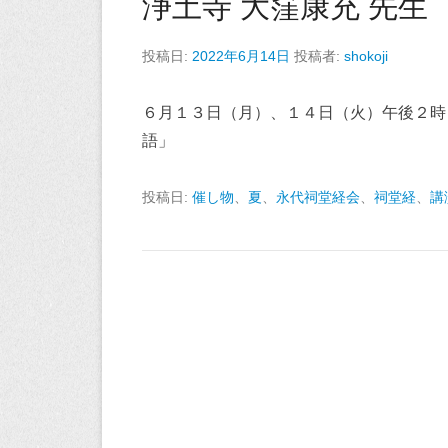
浄土寺 大窪康充 先生
投稿日:
2022年6月14日
投稿者:
shokoji
６月１３日（月）、１４日（火）午後２時～
語」
投稿日:
催し物
、
夏
、
永代祠堂経会
、
祠堂経
、
講