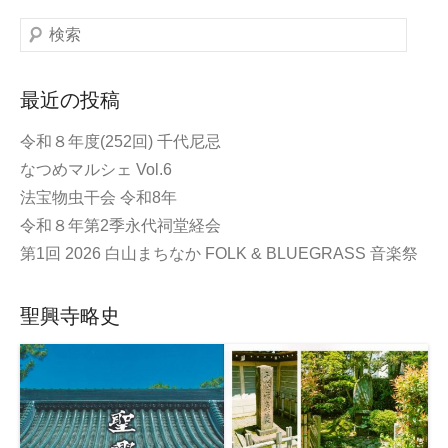
検
索
最近の投稿
令和８年度(252回) 千代尼忌
なつめマルシェ Vol.6
法宝物虫干会 令和8年
令和８年第2季永代祠堂経会
第1回 2026 白山まちなか FOLK & BLUEGRASS 音楽祭
聖興寺略史