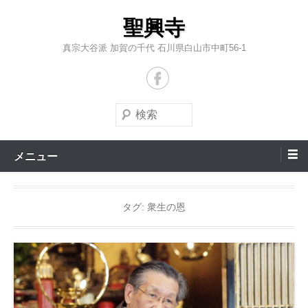
コ
聖興寺
ン
テ
真宗大谷派 加賀の千代 石川県白山市中町56-1
ン
ツ
へ
検
ス
索
キ
メニュー
ッ
プ
タグ:
衆生の恩