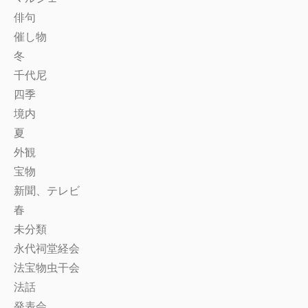
俳句
催し物
冬
千代尼
四季
境内
夏
外観
宝物
新聞、テレビ
春
未分類
永代祠堂経会
法宝物虫干会
法話
発表会