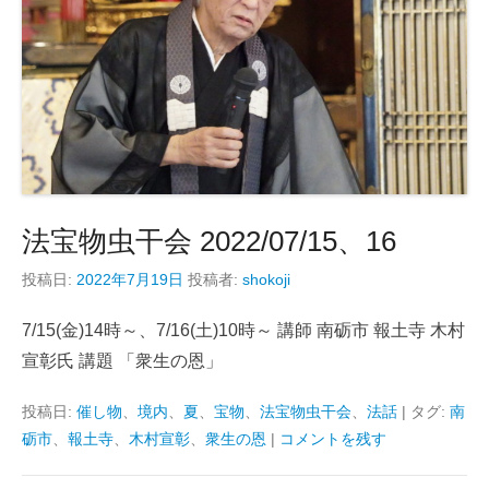
法宝物虫干会 2022/07/15、16
投稿日:
2022年7月19日
投稿者:
shokoji
7/15(金)14時～、7/16(土)10時～ 講師 南砺市 報土寺 木村
宣彰氏 講題 「衆生の恩」
投稿日:
催し物
、
境内
、
夏
、
宝物
、
法宝物虫干会
、
法話
|
タグ:
南
砺市
、
報土寺
、
木村宣彰
、
衆生の恩
|
コメントを残す