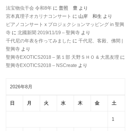
法宝物虫干会 令和8年
に
普照 豊
より
宮本真理子オカリナコンサート
に
山岸 和生
より
ピアノコンサート x プロジェクションマッピング in 聖興
寺
に
北國新聞 2019/11/19 – 聖興寺
より
千代尼の年表を作ってみました
に
千代尼、客殿、佛間 |
聖興寺
より
聖興寺EXOTICS2018 – 第１部 天野ＳＨＯ & 大黒友理
に
聖興寺EXOTICS2018 – NSCreate
より
2026年8月
日
月
火
水
木
金
土
1