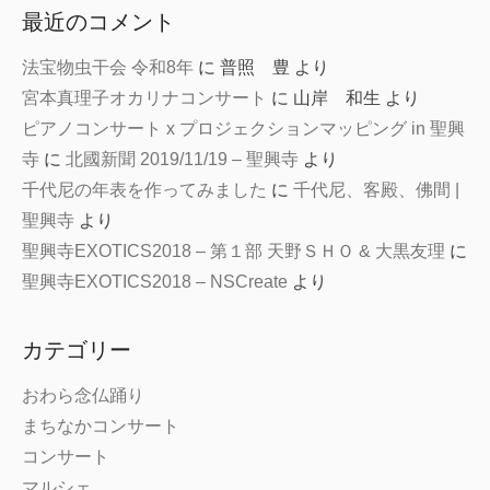
最近のコメント
法宝物虫干会 令和8年
に
普照 豊
より
宮本真理子オカリナコンサート
に
山岸 和生
より
ピアノコンサート x プロジェクションマッピング in 聖興
寺
に
北國新聞 2019/11/19 – 聖興寺
より
千代尼の年表を作ってみました
に
千代尼、客殿、佛間 |
聖興寺
より
聖興寺EXOTICS2018 – 第１部 天野ＳＨＯ & 大黒友理
に
聖興寺EXOTICS2018 – NSCreate
より
カテゴリー
おわら念仏踊り
まちなかコンサート
コンサート
マルシェ