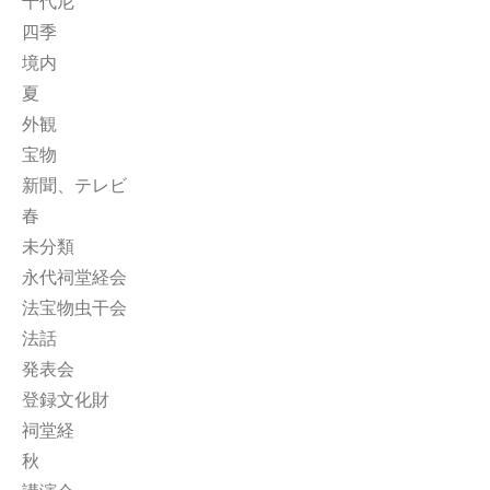
千代尼
四季
境内
夏
外観
宝物
新聞、テレビ
春
未分類
永代祠堂経会
法宝物虫干会
法話
発表会
登録文化財
祠堂経
秋