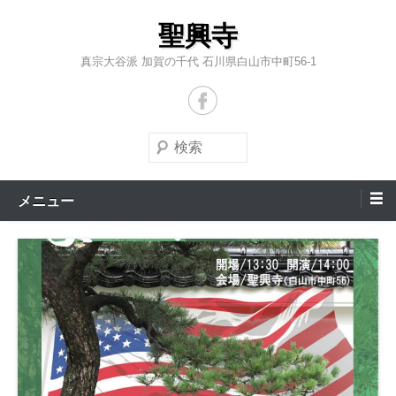
コ
聖興寺
ン
テ
真宗大谷派 加賀の千代 石川県白山市中町56-1
ン
ツ
へ
検
ス
索
キ
メニュー
ッ
プ