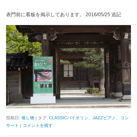
表門前に看板を掲示してあります。 2016/05/25 追記
投稿日:
催し物
|
タグ:
CLASSICバイオリン
、
JAZZピアノ
、
コン
サート
|
コメントを残す