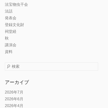
法宝物虫干会
法話
発表会
登録文化財
祠堂経
秋
講演会
資料
検
索
アーカイブ
2026年7月
2026年6月
2026年4月