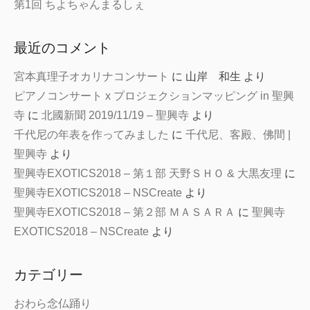
第1回 ちよちゃんまるしぇ
最近のコメント
宮本真理子オカリナコンサート
に
山岸 和生
より
ピアノコンサート x プロジェクションマッピング in 聖興
寺
に
北國新聞 2019/11/19 – 聖興寺
より
千代尼の年表を作ってみました
に
千代尼、客殿、佛間 |
聖興寺
より
聖興寺EXOTICS2018 – 第１部 天野ＳＨＯ & 大黒友理
に
聖興寺EXOTICS2018 – NSCreate
より
聖興寺EXOTICS2018 – 第２部 ＭＡＳＡＲＡ
に
聖興寺
EXOTICS2018 – NSCreate
より
カテゴリー
おわら念仏踊り