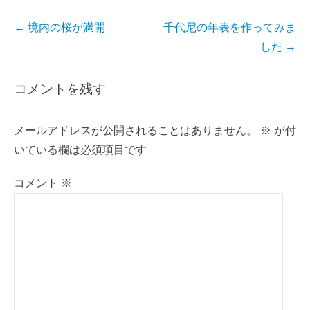
投
←
境内の桜が満開
千代尼の年表を作ってみま
稿
した
→
ナ
ビ
コメントを残す
ゲ
ー
メールアドレスが公開されることはありません。
※
が付
シ
いている欄は必須項目です
ョ
ン
コメント
※