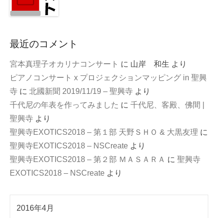
最近のコメント
宮本真理子オカリナコンサート
に
山岸 和生
より
ピアノコンサート x プロジェクションマッピング in 聖興
寺
に
北國新聞 2019/11/19 – 聖興寺
より
千代尼の年表を作ってみました
に
千代尼、客殿、佛間 |
聖興寺
より
聖興寺EXOTICS2018 – 第１部 天野ＳＨＯ & 大黒友理
に
聖興寺EXOTICS2018 – NSCreate
より
聖興寺EXOTICS2018 – 第２部 ＭＡＳＡＲＡ
に
聖興寺
EXOTICS2018 – NSCreate
より
2016年4月