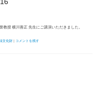
16
大名誉教授 横川善正 先生にご講演いただきました。
録文化財
|
コメントを残す