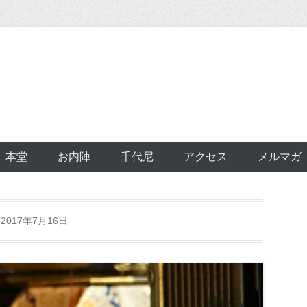
本堂
お内陣
千代尼
アクセス
メルマガ
:
2017年7月16日