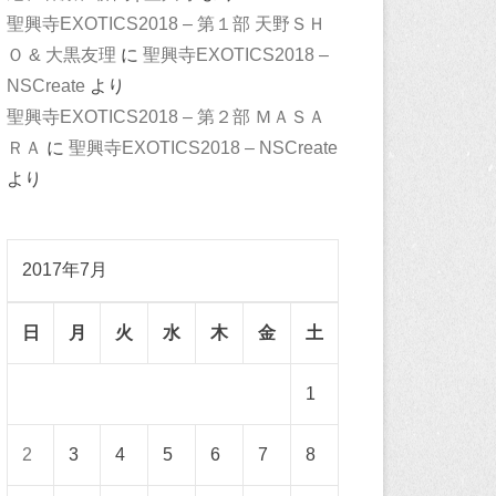
聖興寺EXOTICS2018 – 第１部 天野ＳＨ
Ｏ & 大黒友理
に
聖興寺EXOTICS2018 –
NSCreate
より
聖興寺EXOTICS2018 – 第２部 ＭＡＳＡ
ＲＡ
に
聖興寺EXOTICS2018 – NSCreate
より
2017年7月
日
月
火
水
木
金
土
1
2
3
4
5
6
7
8