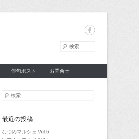
検
索
俳句ポスト
お問合せ
検
索
最近の投稿
なつめマルシェ Vol.6