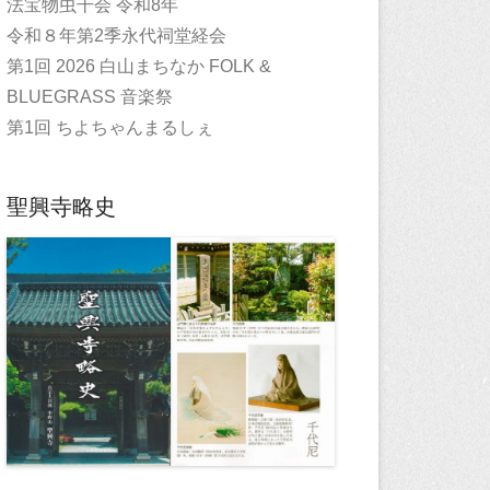
法宝物虫干会 令和8年
令和８年第2季永代祠堂経会
第1回 2026 白山まちなか FOLK &
BLUEGRASS 音楽祭
第1回 ちよちゃんまるしぇ
聖興寺略史