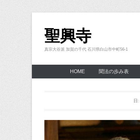
コ
ン
聖興寺
テ
ン
真宗大谷派 加賀の千代 石川県白山市中町56-1
ツ
へ
ス
HOME
聞法の歩み表
キ
ッ
プ
日