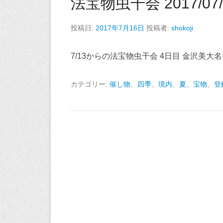
法宝物虫干会 2017/07/
投稿日:
2017年7月16日
投稿者:
shokoji
7/13からの法宝物虫干会 4日目 金沢美
カテゴリー:
催し物
、
四季
、
境内
、
夏
、
宝物
、
登