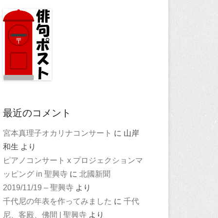
最近のコメント
宮本真理子オカリナコンサート
に
山岸
和生
より
ピアノコンサート x プロジェクションマ
ッピング in 聖興寺
に
北國新聞
2019/11/19 – 聖興寺
より
千代尼の年表を作ってみました
に
千代
尼、客殿、佛間 | 聖興寺
より