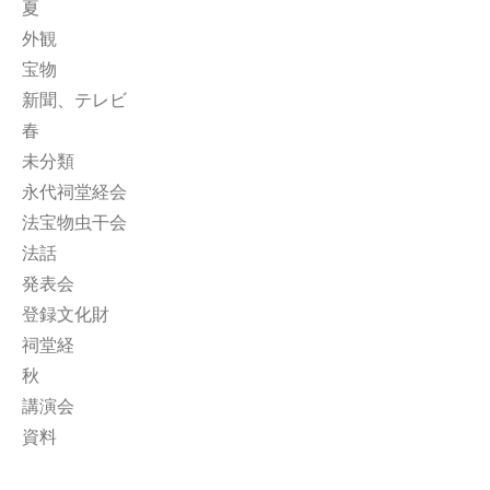
夏
外観
宝物
新聞、テレビ
春
未分類
永代祠堂経会
法宝物虫干会
法話
発表会
登録文化財
祠堂経
秋
講演会
資料