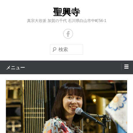
コ
聖興寺
ン
テ
真宗大谷派 加賀の千代 石川県白山市中町56-1
ン
ツ
へ
検
ス
索
キ
メニュー
ッ
プ