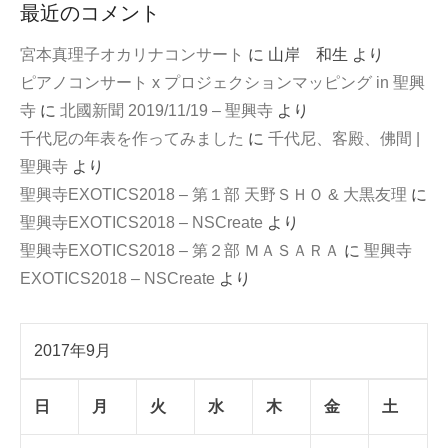
最近のコメント
宮本真理子オカリナコンサート
に
山岸 和生
より
ピアノコンサート x プロジェクションマッピング in 聖興
寺
に
北國新聞 2019/11/19 – 聖興寺
より
千代尼の年表を作ってみました
に
千代尼、客殿、佛間 |
聖興寺
より
聖興寺EXOTICS2018 – 第１部 天野ＳＨＯ & 大黒友理
に
聖興寺EXOTICS2018 – NSCreate
より
聖興寺EXOTICS2018 – 第２部 ＭＡＳＡＲＡ
に
聖興寺
EXOTICS2018 – NSCreate
より
2017年9月
日
月
火
水
木
金
土