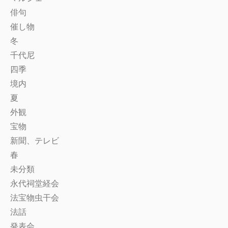
俳句
催し物
冬
千代尼
四季
境内
夏
外観
宝物
新聞、テレビ
春
未分類
永代祠堂経会
法宝物虫干会
法話
発表会