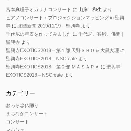
宮本真理子オカリナコンサート
に
山岸 和生
より
ピアノコンサート x プロジェクションマッピング in 聖興
寺
に
北國新聞 2019/11/19 – 聖興寺
より
千代尼の年表を作ってみました
に
千代尼、客殿、佛間 |
聖興寺
より
聖興寺EXOTICS2018 – 第１部 天野ＳＨＯ & 大黒友理
に
聖興寺EXOTICS2018 – NSCreate
より
聖興寺EXOTICS2018 – 第２部 ＭＡＳＡＲＡ
に
聖興寺
EXOTICS2018 – NSCreate
より
カテゴリー
おわら念仏踊り
まちなかコンサート
コンサート
マルシェ