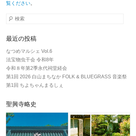
覧ください
。
検
索
最近の投稿
なつめマルシェ Vol.6
法宝物虫干会 令和8年
令和８年第2季永代祠堂経会
第1回 2026 白山まちなか FOLK & BLUEGRASS 音楽祭
第1回 ちよちゃんまるしぇ
聖興寺略史