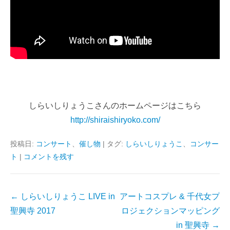
しらいしりょうこさんのホームページはこちら
http://shiraishiryoko.com/
投稿日:
コンサート
、
催し物
|
タグ:
しらいしりょうこ
、
コンサー
ト
|
コメントを残す
投
←
しらいしりょうこ LIVE in
アートコスプレ & 千代女プ
稿
聖興寺 2017
ロジェクションマッピング
ナ
in 聖興寺
→