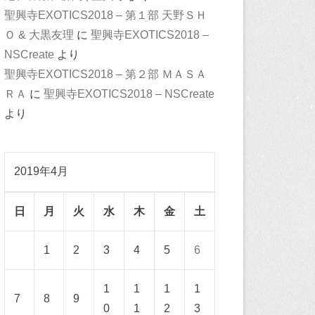
聖興寺EXOTICS2018 – 第１部 天野ＳＨ
Ｏ & 大黒友理
に
聖興寺EXOTICS2018 –
NSCreate
より
聖興寺EXOTICS2018 – 第２部 ＭＡＳＡ
ＲＡ
に
聖興寺EXOTICS2018 – NSCreate
より
2019年4月
日
月
火
水
木
金
土
1
2
3
4
5
6
1
1
1
1
7
8
9
0
1
2
3