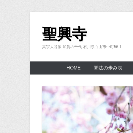
コ
ン
聖興寺
テ
ン
真宗大谷派 加賀の千代 石川県白山市中町56-1
ツ
へ
ス
HOME
聞法の歩み表
キ
ッ
プ