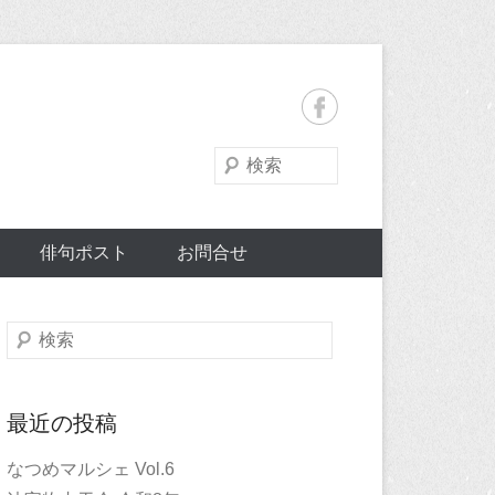
検
索
俳句ポスト
お問合せ
検
索
最近の投稿
なつめマルシェ Vol.6