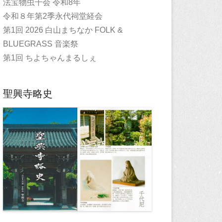
法宝物虫干会 令和8年
令和８年第2季永代祠堂経会
第1回 2026 白山まちなか FOLK &
BLUEGRASS 音楽祭
第1回 ちよちゃんまるしぇ
聖興寺略史