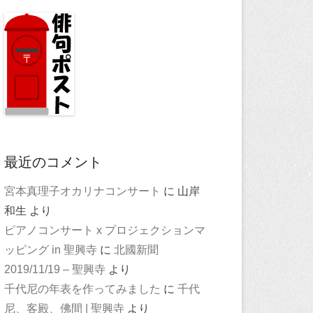
最近のコメント
宮本真理子オカリナコンサート
に
山岸
和生
より
ピアノコンサート x プロジェクションマ
ッピング in 聖興寺
に
北國新聞
2019/11/19 – 聖興寺
より
千代尼の年表を作ってみました
に
千代
尼、客殿、佛間 | 聖興寺
より