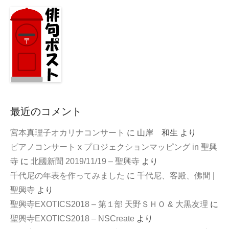
最近のコメント
宮本真理子オカリナコンサート
に
山岸 和生
より
ピアノコンサート x プロジェクションマッピング in 聖興
寺
に
北國新聞 2019/11/19 – 聖興寺
より
千代尼の年表を作ってみました
に
千代尼、客殿、佛間 |
聖興寺
より
聖興寺EXOTICS2018 – 第１部 天野ＳＨＯ & 大黒友理
に
聖興寺EXOTICS2018 – NSCreate
より