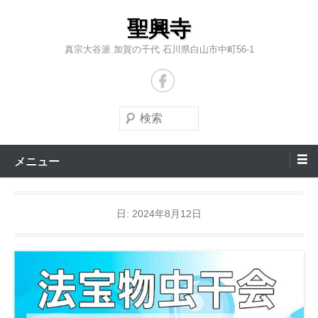
コ
聖興寺
ン
テ
真宗大谷派 加賀の千代 石川県白山市中町56-1
ン
ツ
へ
検
ス
索
キ
メニュー
ッ
プ
日:
2024年8月12日