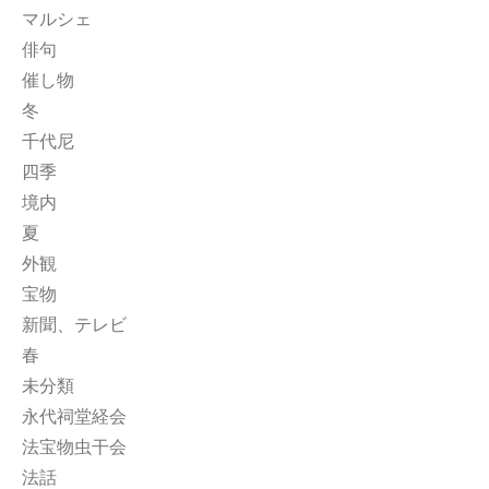
マルシェ
俳句
催し物
冬
千代尼
四季
境内
夏
外観
宝物
新聞、テレビ
春
未分類
永代祠堂経会
法宝物虫干会
法話