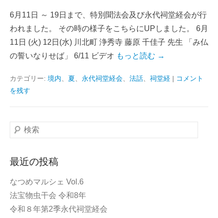
6月11日 ～ 19日まで、特別聞法会及び永代祠堂経会が行
われました。 その時の様子をこちらにUPしました。 6月
11日 (火) 12日(水) 川北町 浄秀寺 藤原 千佳子 先生 「み仏
の誓いなりせば」 6/11 ビデオ
もっと読む →
カテゴリー:
境内
、
夏
、
永代祠堂経会
、
法話
、
祠堂経
|
コメント
を残す
検
索
最近の投稿
なつめマルシェ Vol.6
法宝物虫干会 令和8年
令和８年第2季永代祠堂経会