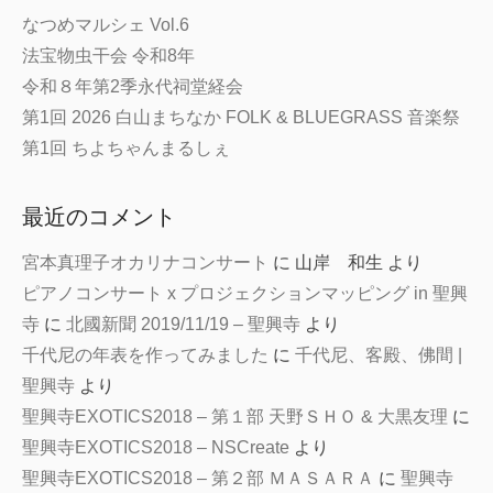
なつめマルシェ Vol.6
法宝物虫干会 令和8年
令和８年第2季永代祠堂経会
第1回 2026 白山まちなか FOLK & BLUEGRASS 音楽祭
第1回 ちよちゃんまるしぇ
最近のコメント
宮本真理子オカリナコンサート
に
山岸 和生
より
ピアノコンサート x プロジェクションマッピング in 聖興
寺
に
北國新聞 2019/11/19 – 聖興寺
より
千代尼の年表を作ってみました
に
千代尼、客殿、佛間 |
聖興寺
より
聖興寺EXOTICS2018 – 第１部 天野ＳＨＯ & 大黒友理
に
聖興寺EXOTICS2018 – NSCreate
より
聖興寺EXOTICS2018 – 第２部 ＭＡＳＡＲＡ
に
聖興寺