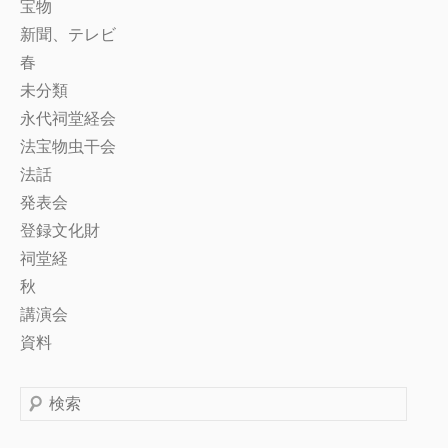
宝物
新聞、テレビ
春
未分類
永代祠堂経会
法宝物虫干会
法話
発表会
登録文化財
祠堂経
秋
講演会
資料
検
索