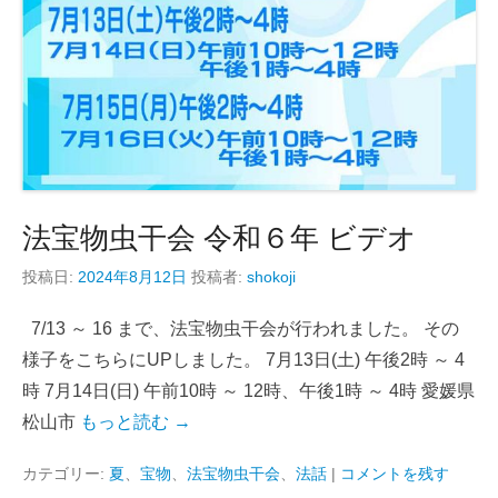
法宝物虫干会 令和６年 ビデオ
投稿日:
2024年8月12日
投稿者:
shokoji
7/13 ～ 16 まで、法宝物虫干会が行われました。 その
様子をこちらにUPしました。 7月13日(土) 午後2時 ～ 4
時 7月14日(日) 午前10時 ～ 12時、午後1時 ～ 4時 愛媛県
松山市
もっと読む →
カテゴリー:
夏
、
宝物
、
法宝物虫干会
、
法話
|
コメントを残す